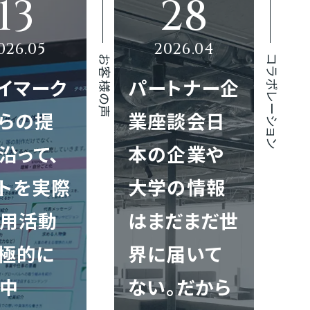
お客様の声
コラボレーション
イマーク
パートナー企
らの提
業座談会日
沿って、
本の企業や
トを実際
大学の情報
用活動
はまだまだ世
極的に
界に届いて
中
ない。だから