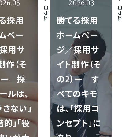
コラム
コラム
る採用
勝てる採用
ムペー
ホームペー
採用サ
ジ／採用サ
制作（そ
イト制作（そ
）ー 採
の2）ー す
ールは、
べてのキモ
ラさない」
は、「採用コ
階的」「役
ンセプト」に