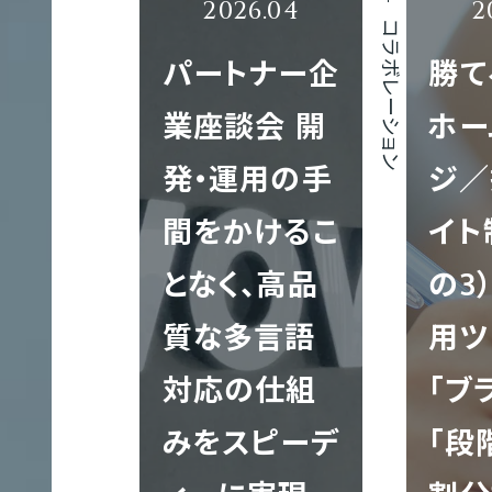
ト
コラボレーション
制
パートナー企
勝て
作
業座談会 開
ホー
発‧運⽤の⼿
ジ／
間をかけるこ
イト
多
言
となく、⾼品
の3
語
質な多言語
用ツ
サ
対応の仕組
「ブ
イ
ト
T
みをスピーデ
「段
制