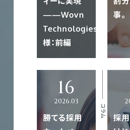
ィーに実現
割分
作
——Wovn
事。
Technologies
様：前編
採
用
サ
イ
ト
制
コラム
作
IT
勝てる採用
採用