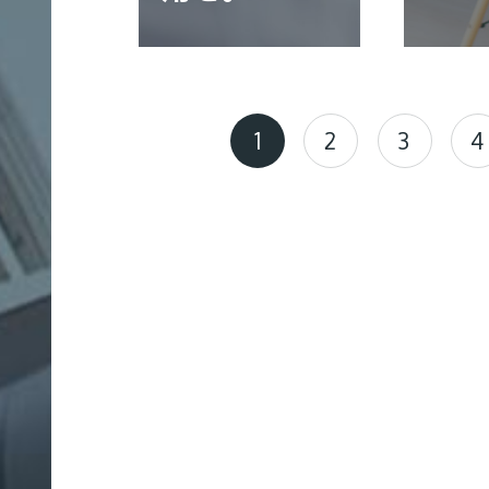
ス
テ
ナ
ビ
1
2
3
4
リ
テ
ィ
サ
イ
ト
制
作