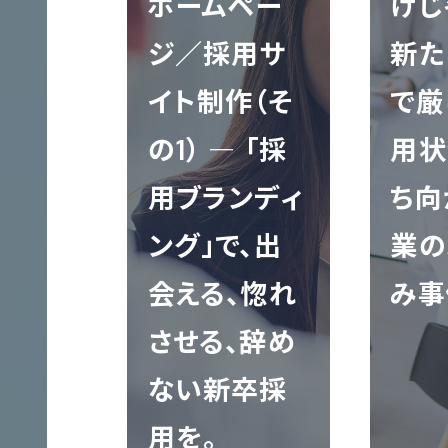
ホームペー
けじ
ジ／採用サ
新た
大
学
イト制作（そ
で厳
サ
の1） ― 「採
用状
イ
用ブランディ
ち向
ト
制
ング」で、出
業の
作
会える、惚れ
み事
させる、辞め
AL
ない新卒採
サ
用を。