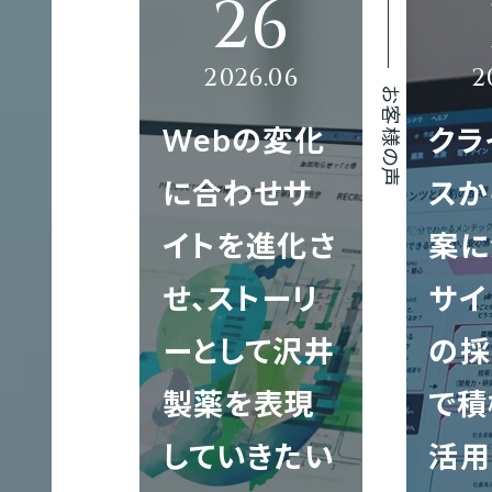
GTH
サ
イ
ト
お客様の声
ブランディング
映像制作実績
代表メッセージ
社員を知る！
制
Webの変化
クラ
作
に合わせサ
スか
イトを進化さ
案に
グラフィック制作
クロスメディア制作実績
地図／アクセス
オフィスを知る
せ、ストーリ
サイ
サ
ーとして沢井
の採
ー
製薬を表現
で積
ビ
映像制作
エントリー
ス
していきたい
活用
サ