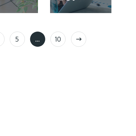
5
…
10