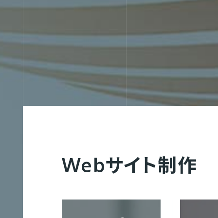
Web制作
コ
Web制作実績
会社概要
募集要項
ー
ポ
Webサイト制作
レ
ー
Webマーケティング
グラフィック制作実績
企業理念
代表メッセージ
ト