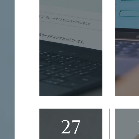
CE
イ
ト
クロスメディア制作
制
作
コンテンツ制作
大
規
模
翻訳
サ
イ