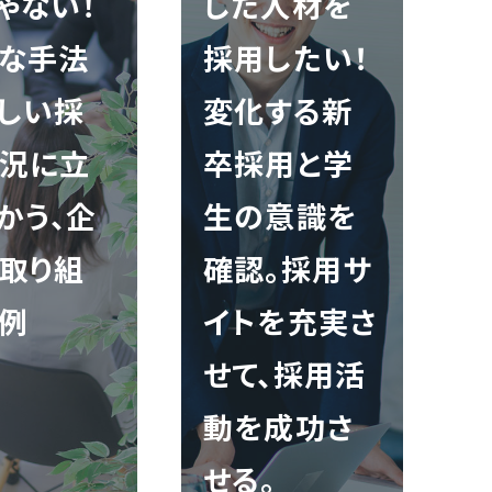
ゃない！
した人材を
な手法
採用したい！
しい採
変化する新
況に立
卒採用と学
かう、企
生の意識を
取り組
確認。採用サ
例
イトを充実さ
せて、採用活
動を成功さ
せる。