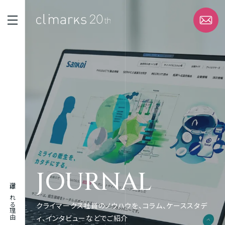
STRENGTH
選ばれる理由
SERVICE
サービス
WORK
JOURNAL
実績
選ばれる理由
ABOUT
クライマークス社員のノウハウを、コラム、ケーススタデ
企業情報
ィ、インタビューなどでご紹介