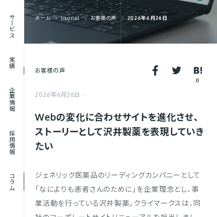
RECRUIT
サービス
ホーム
Journal
お客様の声
2026年6月26日
採用情報
JOURNAL
実績
コラム
お客様の声
0
企業情報
2026年6月26日
Webの変化に合わせサイトを進化させ、
ストーリーとして沢井製薬を表現していき
採用情報
たい
ジェネリック医薬品のリーディングカンパニーとして
コラム
「なによりも患者さんのために」を企業理念とし、事
業活動を行っている沢井製薬。クライマークスは、同