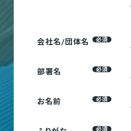
サ
ー
ビ
ス
映像制作
エントリー
必須
会社名/団体名
サ
CE
イ
ト
必須
部署名
制
クロスメディア制作
作
必須
お名前
必須
ふりがな