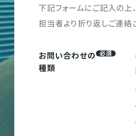
下記フォームにご記入の上、
レ
ー
担当者より折り返しご連絡
Webマーケティング
グラフィック制作実績
企業理念
代表メッセージ
ト
NGTH
サ
必須
イ
お問い合わせの
ト
種類
ブランディング
映像制作実績
代表メッセージ
社員を知る！
制
作
グラフィック制作
クロスメディア制作実績
地図／アクセス
オフィスを知る