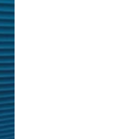
サ
イ
ト
制
作
サ
ス
テ