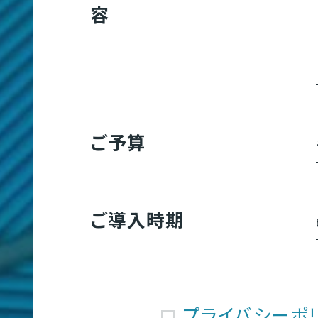
多
容
言
語
サ
イ
ご予算
ト
制
作
T
ご導入時期
プライバシーポ