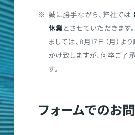
誠に勝手ながら、弊社では
休業
とさせていただきます
ましては、8月17日（月）
かけ致しますが、何卒ご了
す。
フォームでのお
Web制作
コ
Web制作実績
会社概要
募集要項
ー
ポ