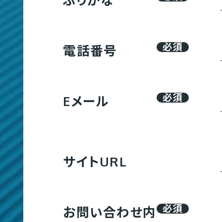
コンテンツ制作
大
規
必須
電話番号
模
サ
翻訳
イ
必須
Eメール
ト
K
制
作
サイトURL
必須
お問い合わせ内