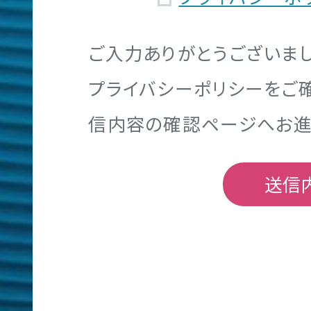
採
用
サ
ご入力ありがとうございまし
イ
プライバシーポリシーをご
ト
信内容の確認ページへお進
制
作
UIT
大
学