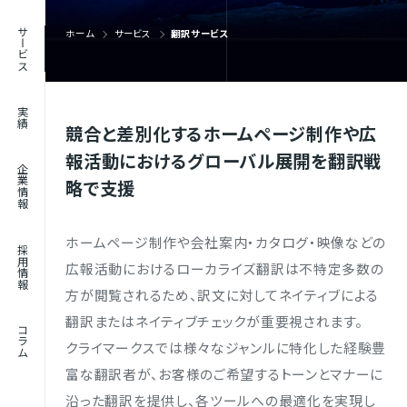
RECRUIT
サービス
ホーム
サービス
翻訳サービス
採用情報
JOURNAL
実績
コラム
競合と差別化するホームページ制作や広
報活動におけるグローバル展開を翻訳戦
企業情報
略で支援
ホームページ制作や会社案内・カタログ・映像などの
採用情報
広報活動におけるローカライズ翻訳は不特定多数の
方が閲覧されるため、訳文に対してネイティブによる
翻訳またはネイティブチェックが重要視されます。
コラム
クライマークスでは様々なジャンルに特化した経験豊
富な翻訳者が、お客様のご希望するトーンとマナーに
沿った翻訳を提供し、各ツールへの最適化を実現し