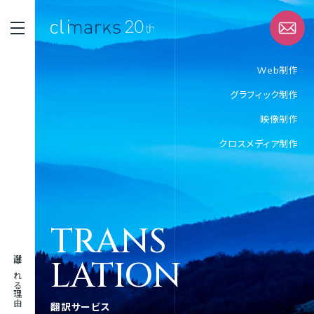
Web制作
グラフィック制作
STRENGTH
映像制作
選ばれる理由
クロスメディア制作
SERVICE
サービス
WORK
TRANS
実績
LATION
選ばれる理由
ABOUT
企業情報
翻訳サービス