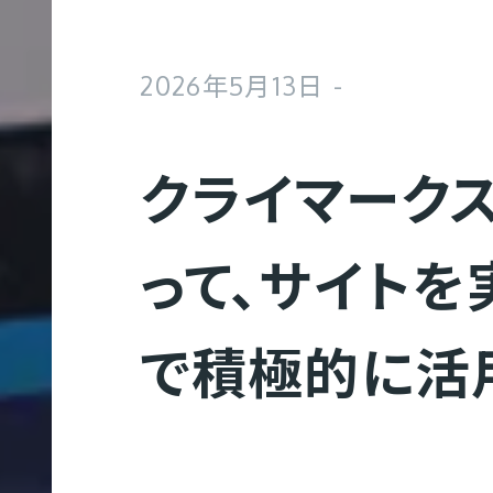
2026年5月13日
クライマーク
って、サイト
で積極的に活
Web制作
コ
Web制作実績
会社概要
募集要項
ー