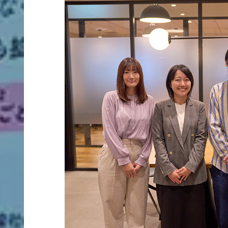
グラフィック制作
クロスメディア制作実績
地図／アクセス
オフィスを知る
サ
ー
ビ
ス
映像制作
エントリー
サ
ICE
イ
ト
制
クロスメディア制作
作