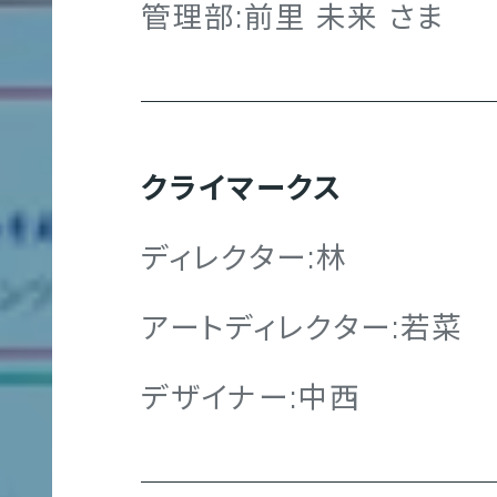
管理部:前里 未来 さま
多
言
クライマークス
語
サ
ディレクター:林
イ
アートディレクター:若菜
ト
制
デザイナー:中西
作