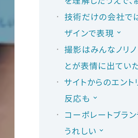
を理解したうえで、
技術だけの会社で
大
UIT
学
ザインで表現
サ
撮影はみんなノリノ
イ
とが表情に出てい
ト
制
サイトからのエント
作
反応も
コーポレートブラン
うれしい