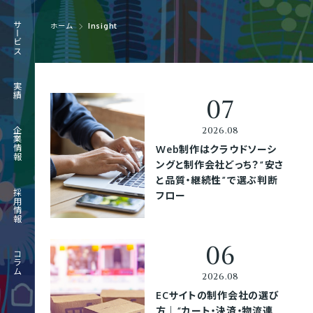
RECRUIT
サービス
ホーム
Insight
採用情報
JOURNAL
実績
コラム
企業情報
Web制作はクラウドソーシ
ングと制作会社どっち？“安さ
と品質・継続性”で選ぶ判断
採用情報
フロー
コラム
ECサイトの制作会社の選び
方｜“カート・決済・物流連