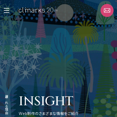
STRENGTH
選ばれる理由
SERVICE
サービス
WORK
実績
INSIGHT
選ばれる理由
ABOUT
企業情報
Web制作のさまざまな情報をご紹介