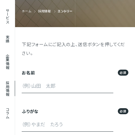
RECRUIT
サービス
ホーム
採用情報
エントリー
採用情報
JOURNAL
実績
コラム
下記フォームにご記入の上、送信ボタンを押してくだ
さい。
企業情報
お名前
必須
採用情報
コラム
ふりがな
必須