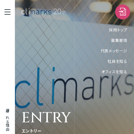
採用トップ
募集要項
STRENGTH
代表メッセージ
選ばれる理由
社員を知る
SERVICE
オフィスを知る
サービス
WORK
実績
ENTRY
選ばれる理由
ABOUT
企業情報
エントリー