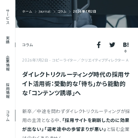
RECRUIT
サービス
ホーム
Journal
コラム
2026年7月2日
採用情報
JOURNAL
実績
コラム
コラム
0
企業情報
2026年7月2日
コピーライター／クリエイティブディレクター A
ダイレクトリクルーティング時代の採用サ
イト活用術：受動的な「待ち」から能動的
採用情報
な「コンテンツ誘導」へ
新卒／中途を問わずダイレクトリクルーティングが採
コラム
用の主流となる中、
「採用サイトを刷新したのに効果
が出ない」「選考途中の歩留まりが悪い」
と悩む企業