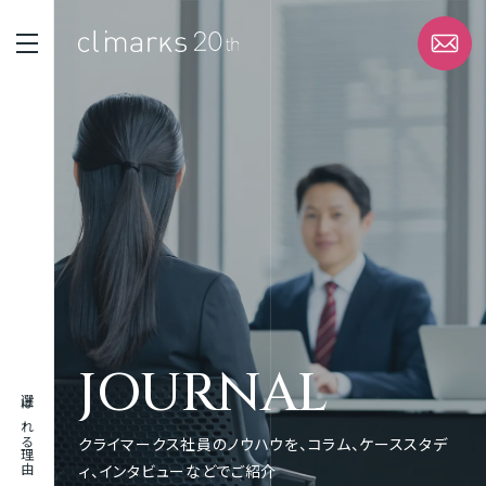
STRENGTH
選ばれる理由
SERVICE
サービス
WORK
JOURNAL
実績
選ばれる理由
ABOUT
クライマークス社員のノウハウを、コラム、ケーススタデ
企業情報
ィ、インタビューなどでご紹介