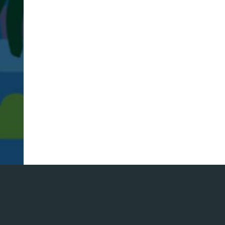
L
学
サ
イ
ト
制
イバシーポリシー
Copyright ©
2026
Web制作のクライ
作
サ
ス
テ
ナ
ビ
リ