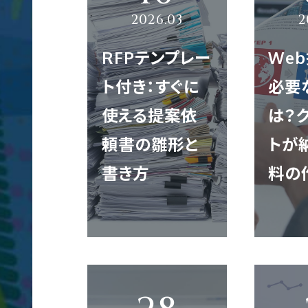
サ
映像制作
エントリー
ー
RFPテンプレー
We
ビ
ト付き：すぐに
必要
ス
クロスメディア制作
サ
使える提案依
は？
イ
頼書の雛形と
トか
ト
書き方
料の
制
コンテンツ制作
作
翻訳
大
規