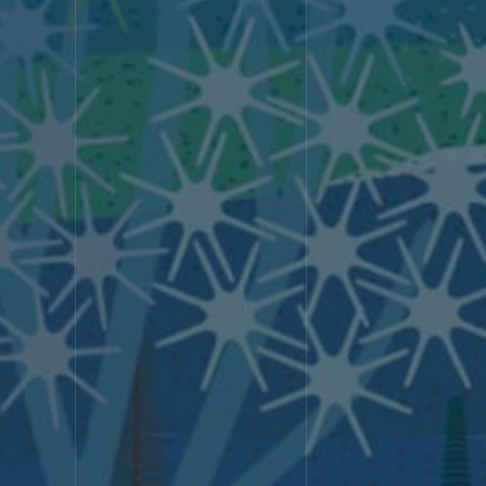
株式会社クライマークス
〒104-0061
東京都
中央区
銀座6丁目
10番1号 GINZA SIX 13F ［WeWork
STRENG
内］
選ばれる理由
東京のWeb制作会社クライマークス
は、コーポレートサイト制作を中心に、
日本や世界を代表する企業からスター
トアップまで、20年間で2,000社以上