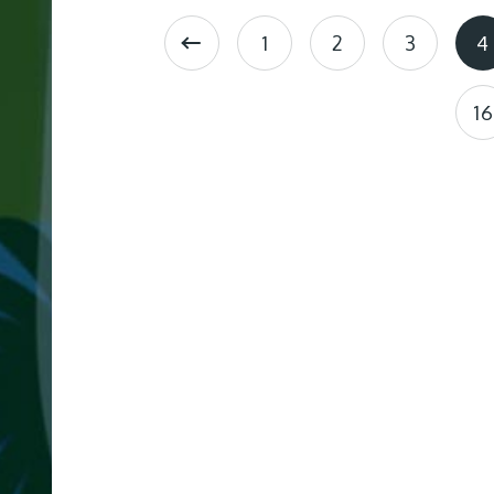
制
作
1
2
3
4
16
採
用
サ
イ
ト
制
作
大