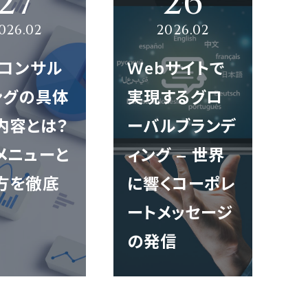
bコンサル
Webサイトで
ングの具体
実現するグロ
内容とは？
ーバルブランデ
メニューと
ィング – 世界
方を徹底
に響くコーポレ
ートメッセージ
の発信