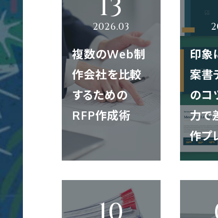
CONT
Web制作
コ
Web制作実績
会社概要
募集要項
ー
複数のWeb制
印象
ポ
作会社を比較
案書テ
レ
Webマーケティング
グラフィック制作実績
企業理念
代表メッセージ
ー
するための
のコツ
TH
03-6773-5445
ト
RFP作成術
力で
サ
作プ
ブランディング
映像制作実績
代表メッセージ
社員を知る！
イ
受付時間 平日 10:00 ～ 18:00
ト
制
作
グラフィック制作
クロスメディア制作実績
地図／アクセス
オフィスを知る