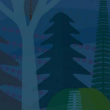
のWeb制作を行なってきました。その
中でも特にお客さまから評価いただい
SERVICE
たのは、戦略策定力とデザイン力。豊富
な実績の中で培ってきたノウハウを掛
サービス
け合わせ、経験豊富なチームが、貴社
の課題に応えるWeb制作を行います。
WORK