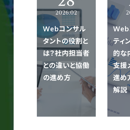
模
サ
イ
Webコンサル
We
ト
制
タントの役割と
ティ
作
は？社内担当者
的な
との違いと協働
支援
の進め方
進め
多
言
解説
語
サ
イ
ト