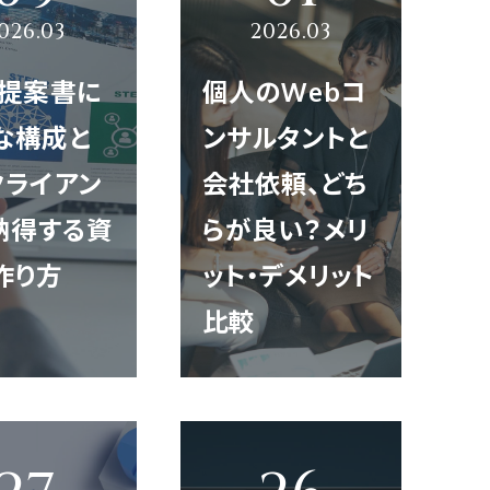
b提案書に
個人のWebコ
な構成と
ンサルタントと
クライアン
会社依頼、どち
゙納得する資
らが良い？メリ
作り方
ット・デメリット
比較