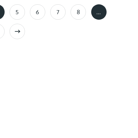
5
6
7
8
…