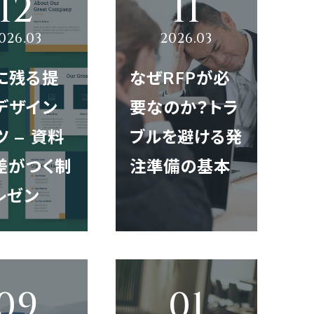
ACT
に残る提
なぜRFPが必
゙ザイン
要なのか？トラ
 – 資料
ブルを避ける発
差がつく制
注準備の基本
お問い合わせ
レゼン