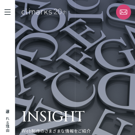
STRENGTH
選ばれる理由
SERVICE
サービス
WORK
実績
INSIGHT
選ばれる理由
ABOUT
企業情報
Web制作のさまざまな情報をご紹介