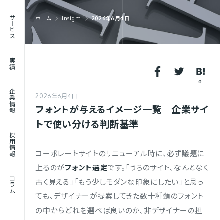
RECRUIT
サービス
ホーム
Insight
2026年6月4日
採用情報
JOURNAL
実績
コラム
0
企業情報
2026年6月4日
フォントが与えるイメージ一覧｜企業サイ
トで使い分ける判断基準
採用情報
コーポレートサイトのリニューアル時に、必ず議題に
上るのが
フォント選定
です。「うちのサイト、なんとなく
コラム
古く見える」「もう少しモダンな印象にしたい」と思っ
ても、デザイナーが提案してきた数十種類のフォント
の中からどれを選べば良いのか、非デザイナーの担