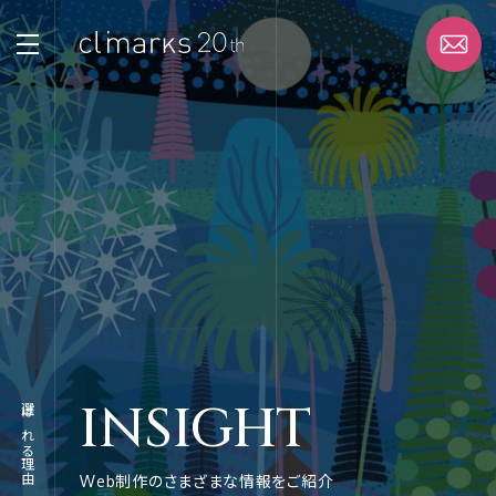
STRENGTH
選ばれる理由
SERVICE
サービス
WORK
実績
INSIGHT
選ばれる理由
ABOUT
企業情報
Web制作のさまざまな情報をご紹介