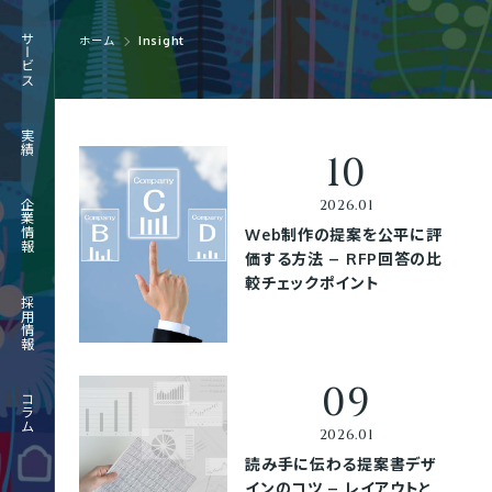
RECRUIT
サービス
ホーム
Insight
採用情報
JOURNAL
実績
コラム
企業情報
Web制作の提案を公平に評
価する方法 – RFP回答の比
較チェックポイント
採用情報
コラム
読み手に伝わる提案書デザ
インのコツ – レイアウトと