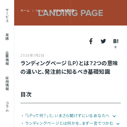
RECRUIT
サービス
ホーム
Insight
2026年7月2日
採用情報
JOURNAL
実績
コラム
0
企業情報
2026年7月2日
ランディングページ（LP）とは？2つの意味
の違いと、発注前に知るべき基礎知識
採用情報
目次
コラム
「LPって何？」と、いまさら聞けずにいるあなたへ
ランディングページとは何かを、まず一言でつかむ