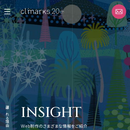
STRENGTH
選ばれる理由
SERVICE
サービス
WORK
実績
INSIGHT
選ばれる理由
ABOUT
企業情報
Web制作のさまざまな情報をご紹介