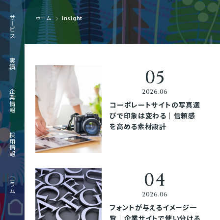
RECRUIT
サービス
ホーム
Insight
採用情報
JOURNAL
実績
コラム
企業情報
コーポレートサイトの写真選
びで印象は変わる｜信頼感
を高める素材設計
採用情報
コラム
フォントが与えるイメージ一
覧｜企業サイトで使い分ける