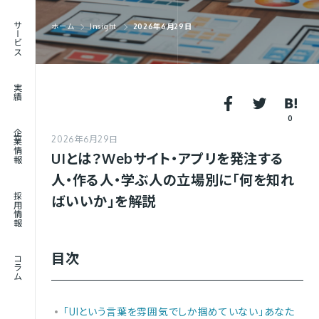
RECRUIT
サービス
ホーム
Insight
2026年6月29日
採用情報
JOURNAL
実績
コラム
0
企業情報
2026年6月29日
UIとは？Webサイト・アプリを発注する
人・作る人・学ぶ人の立場別に「何を知れ
採用情報
ばいいか」を解説
目次
コラム
「UIという言葉を雰囲気でしか掴めていない」あなた