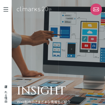
STRENGTH
選ばれる理由
SERVICE
サービス
WORK
実績
INSIGHT
選ばれる理由
ABOUT
企業情報
Web制作のさまざまな情報をご紹介