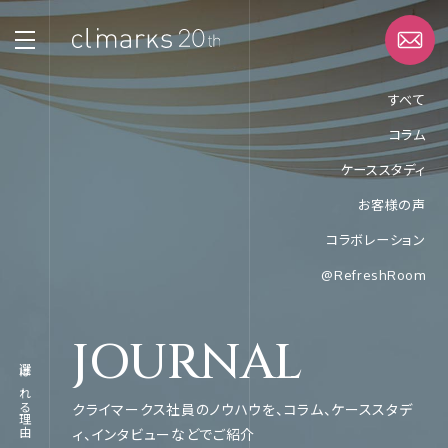
すべて
コラム
STRENGTH
ケーススタディ
選ばれる理由
お客様の声
SERVICE
コラボレーション
サービス
@RefreshRoom
WORK
JOURNAL
実績
選ばれる理由
ABOUT
クライマークス社員のノウハウを、コラム、ケーススタデ
企業情報
ィ、インタビューなどでご紹介