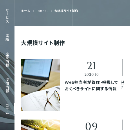
RECRUIT
サービス
ホーム
Journal
大規模サイト制作
採用情報
JOURNAL
実績
コラム
大規模サイト制作
企業情報
採用情報
コラム
Web担当者が管理・把握して
おくべきサイトに関する情報
コラム