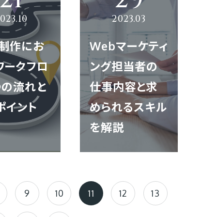
b制作にお
Webマーケティ
ワークフロ
ング担当者の
つの流れと
仕事内容と求
ポイント
められるスキル
を解説
9
10
11
12
13