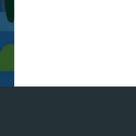
イ
ト
制
作
サ
ス
テ
ナ
ビ
リ
テ
ィ