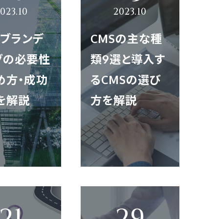
Bブランデ
CMSの主な種
グの必要性
類9選と導入す
め方・成功
るCMSの選び
を解説
方を解説