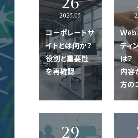
Web制作
コ
Web制作実績
会社概要
募集要項
ー
コーポレートサ
We
ポ
イトとは何か？
ティ
レ
Webマーケティング
グラフィック制作実績
企業理念
代表メッセージ
ー
役割と重要性
は？
TH
ト
を再確認
内容
サ
イ
ブランディング
映像制作実績
代表メッセージ
社員を知る！
方の
ト
制
作
グラフィック制作
クロスメディア制作実績
地図／アクセス
オフィスを知る