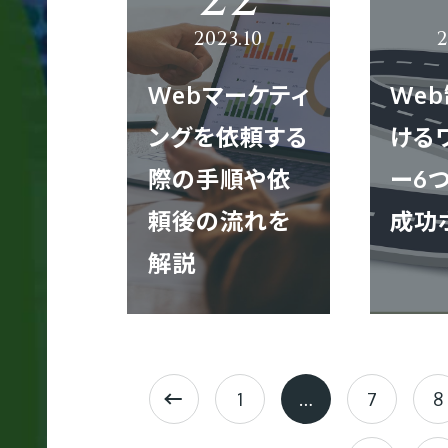
サ
イ
ト
Webマーケティ
We
制
作
ングを依頼する
ける
際の手順や依
ー6
頼後の流れを
成功
多
言
解説
語
サ
イ
ト
1
…
7
8
制
作