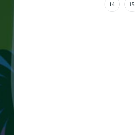
14
15
採
用
サ
イ
ト
制
作
L
大
学
サ