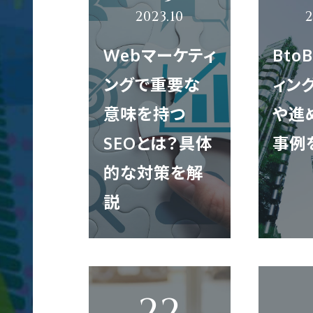
サ
映像制作
エントリー
ー
ビ
Webマーケティ
Bto
ス
ングで重要な
ィン
サ
クロスメディア制作
意味を持つ
や進
イ
ト
SEOとは？具体
事例
制
コンテンツ制作
的な対策を解
作
説
翻訳
大
規
模