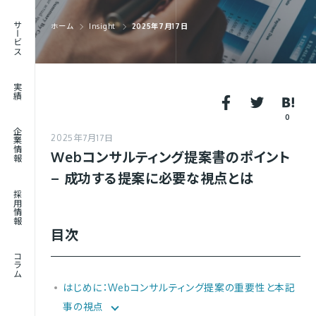
RECRUIT
サービス
ホーム
Insight
2025年7月17日
採用情報
JOURNAL
実績
コラム
0
企業情報
2025年7月17日
Webコンサルティング提案書のポイント
– 成功する提案に必要な視点とは
採用情報
目次
コラム
はじめに：Webコンサルティング提案の重要性と本記
事の視点