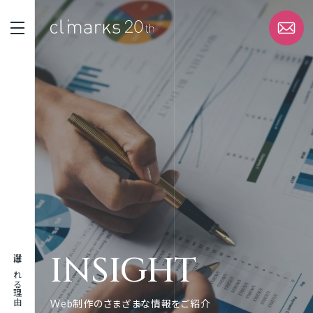
STRENGTH
選ばれる理由
SERVICE
サービス
WORK
実績
INSIGHT
選ばれる理由
ABOUT
企業情報
Web制作のさまざまな情報をご紹介