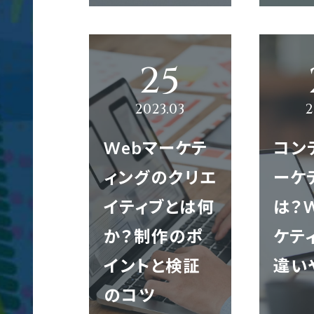
サ
映像制作
エントリー
ー
ビ
ス
クロスメディア制作
サ
イ
Webマーケテ
コン
ト
ィングのクリエ
ーケ
制
コンテンツ制作
作
イティブとは何
は？
か？制作のポ
ケテ
イントと検証
違い
翻訳
大
のコツ
規