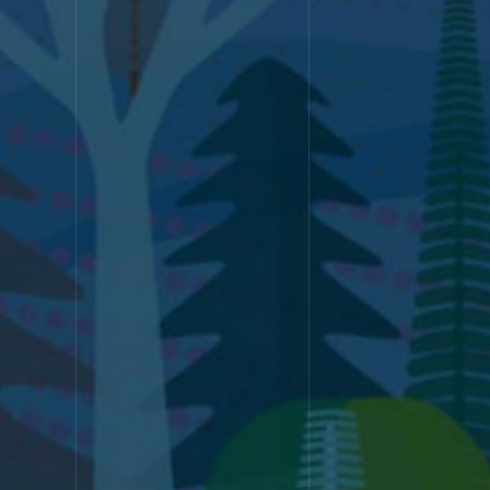
のWeb制作を行なってきました。その
中でも特にお客さまから評価いただい
SERVICE
たのは、戦略策定力とデザイン力。豊富
な実績の中で培ってきたノウハウを掛
サービス
け合わせ、経験豊富なチームが、貴社
の課題に応えるWeb制作を行います。
WORK