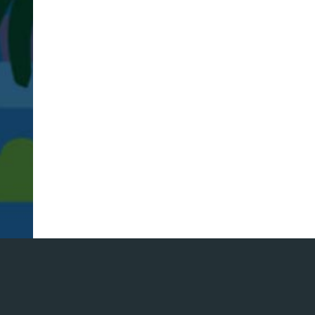
L
学
サ
イ
ト
制
イバシーポリシー
Copyright ©
2026
Web制作のクライ
作
サ
ス
テ
ナ
ビ
リ