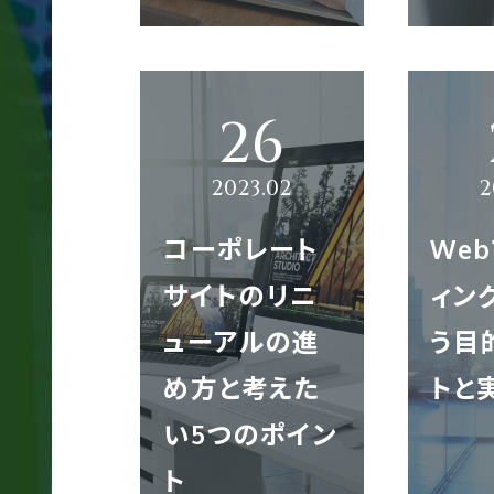
模
サ
イ
ト
制
作
コーポレート
We
サイトのリニ
ィン
多
言
ューアルの進
う目
語
め方と考えた
トと
サ
い5つのポイン
イ
ト
ト