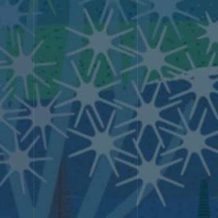
株式会社クライマークス
〒104-0061
東京都
中央区
銀座6丁目
10番1号 GINZA SIX 13F ［WeWork
内］
STRENG
選ばれる理由
東京のWeb制作会社クライマークス
は、コーポレートサイト制作を中心に、
日本や世界を代表する企業からスター
トアップまで、20年間で2,000社以上