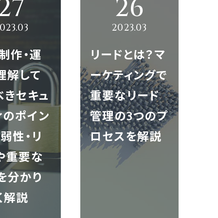
ACT
b制作・運
リードとは？マ
理解して
ーケティングで
べきセキュ
重要なリード
ィのポイン
管理の3つのプ
お問い合わせ
脆弱性・リ
ロセスを解説
や重要な
を分かり
く解説