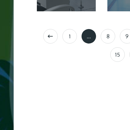
制
作
1
…
8
9
採
用
15
サ
イ
ト
制
作
大