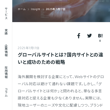
RECRUIT
サービス
ホーム
Insight
2025年7月17日
採用情報
JOURNAL
実績
コラム
0
企業情報
2025年7月17日
グローバルサイトとは？国内サイトとの違
いと成功のための戦略
採用情報
海外展開を検討する企業にとって、Webサイトのグロ
ーバル対応は避けて通れない課題です。しかし、「グ
コラム
ローバルサイトとは何か」と問われると、単なる多言
語対応と捉える企業も少なくありません。実際には、
現地ユーザーのニーズや文化に配慮しつつ、ブランド