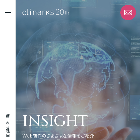
STRENGTH
選ばれる理由
SERVICE
サービス
WORK
実績
INSIGHT
選ばれる理由
ABOUT
企業情報
Web制作のさまざまな情報をご紹介