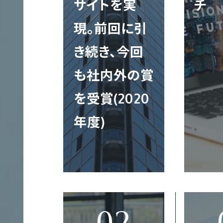
サイトを実
チ
作
現。前回に引
き続き、今回
も社内外の賞
多
を受賞(2020
言
語
年度)
サ
T
イ
ト
制
作