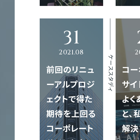
クロスメディア制作
ト
制
作
コンテンツ制作
ケーススタディ
前回のリニュ
コー
大
規
ーアルプロジ
サイ
翻訳
模
ェクトで得た
よく
サ
期待を上回る
と、
イ
ト
コーポレート
解決
制