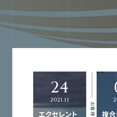
Web制作
コ
Web制作実績
会社概要
募集要項
ー
ポ
レ
Webマーケティング
グラフィック制作実績
企業理念
代表メッセージ
ー
GTH
ト
お客様の声
サ
エクセレント
複合