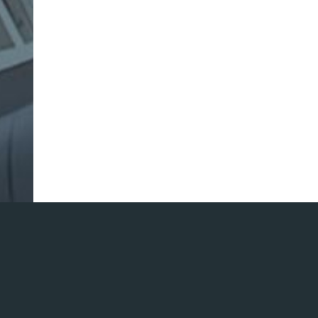
ナ
ビ
リ
テ
ィ
サ
イ
ト
制
作