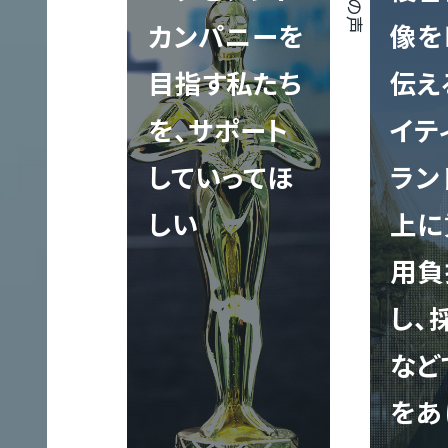
イ
カンパニーを
像を
ブランディング
映像制作実績
代表メッセージ
社員を知る！
ト
目指す私たち
伝え
制
作
を、サポート
イテ
していってほ
ラン
グラフィック制作
クロスメディア制作実績
地図／アクセス
オフィスを知る
しい
上に
サ
用負
ー
し、
映像制作
エントリー
ビ
E
ス
など
サ
をあ
イ