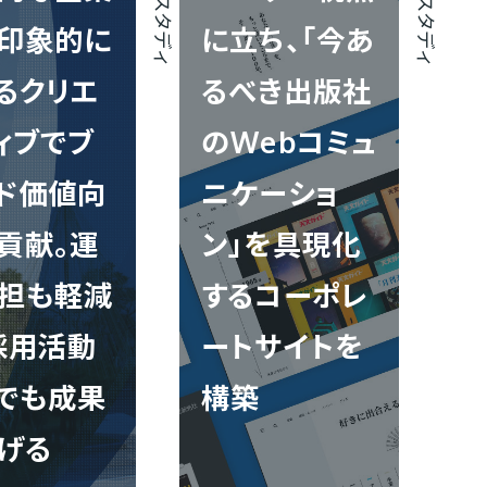
印象的に
に立ち、「今あ
るクリエ
るべき出版社
ィブでブ
のWebコミュ
ド価値向
ニケーショ
貢献。運
ン」を具現化
担も軽減
するコーポレ
採用活動
ートサイトを
でも成果
構築
げる