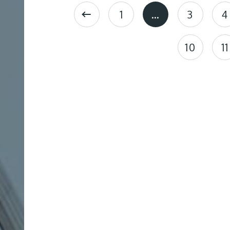
1
…
3
4
学
サ
10
11
イ
ト
制
AL
作
サ
ス
テ