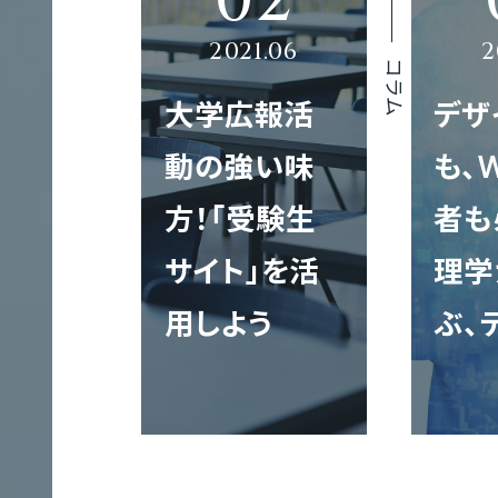
コラム
採
大学広報活
デザ
用
動の強い味
も、
サ
方！「受験生
者も
イ
ト
サイト」を活
理学
IT
制
用しよう
ぶ、
作
大