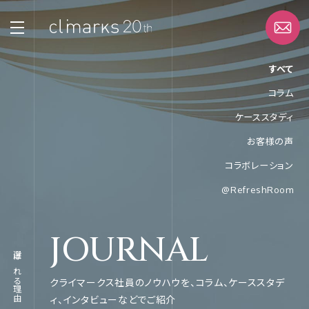
すべて
コラム
STRENGTH
ケーススタディ
選ばれる理由
お客様の声
SERVICE
コラボレーション
サービス
@RefreshRoom
WORK
JOURNAL
実績
選ばれる理由
ABOUT
クライマークス社員のノウハウを、コラム、ケーススタデ
企業情報
ィ、インタビューなどでご紹介