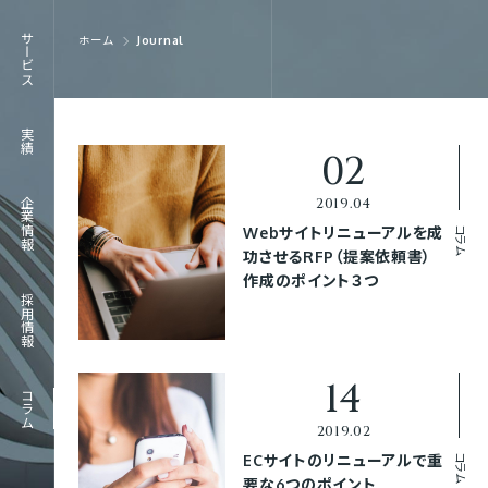
RECRUIT
サービス
ホーム
Journal
採用情報
JOURNAL
実績
コラム
企業情報
コラム
Webサイトリニューアルを成
功させるRFP（提案依頼書）
作成のポイント３つ
採用情報
コラム
コラム
ECサイトのリニューアルで重
要な6つのポイント