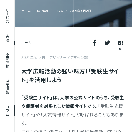
RECRUIT
サービス
ホーム
Journal
コラム
2021年6月2日
採用情報
JOURNAL
実績
コラム
コラム
0
企業情報
2021年6月2日
デザイナー Yデザイン部
大学広報活動の強い味方！「受験生サイ
ト」を活用しよう
採用情報
「受験生サイト」は、大学の公式サイトのうち、受験生
や保護者を対象とした情報サイトです。
「受験生応援
コラム
サイト」や「入試情報サイト」と呼ばれることもありま
す。
ご存じの通り、少子化により大学進学者数が下がり