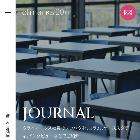
STRENGTH
選ばれる理由
SERVICE
サービス
WORK
JOURNAL
実績
選ばれる理由
ABOUT
クライマークス社員のノウハウを、コラム、ケーススタデ
企業情報
ィ、インタビューなどでご紹介