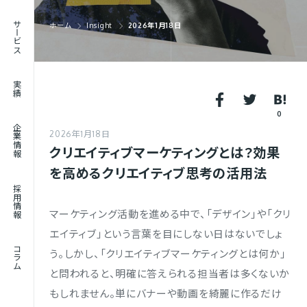
RECRUIT
サービス
ホーム
Insight
2026年1月18日
採用情報
JOURNAL
実績
コラム
0
企業情報
2026年1月18日
クリエイティブマーケティングとは？効果
を高めるクリエイティブ思考の活用法
採用情報
マーケティング活動を進める中で、「デザイン」や「クリ
エイティブ」という言葉を目にしない日はないでしょ
コラム
う。しかし、「クリエイティブマーケティングとは何か」
と問われると、明確に答えられる担当者は多くないか
もしれません。単にバナーや動画を綺麗に作るだけ