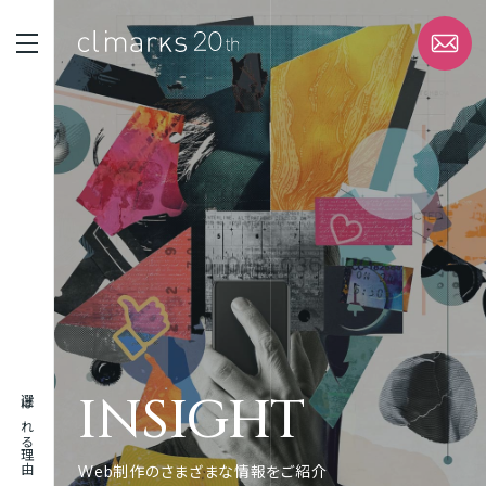
STRENGTH
選ばれる理由
SERVICE
サービス
WORK
実績
INSIGHT
選ばれる理由
ABOUT
企業情報
Web制作のさまざまな情報をご紹介