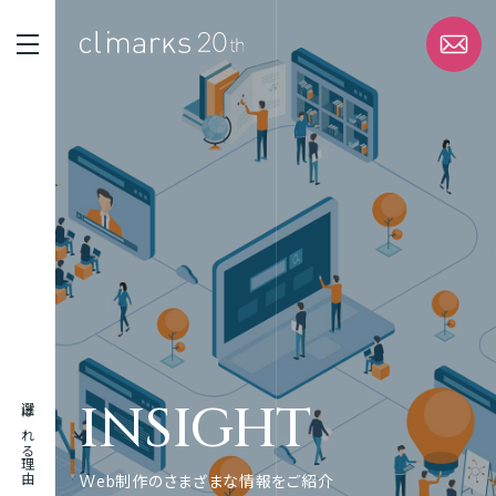
STRENGTH
選ばれる理由
SERVICE
サービス
WORK
実績
INSIGHT
選ばれる理由
ABOUT
企業情報
Web制作のさまざまな情報をご紹介