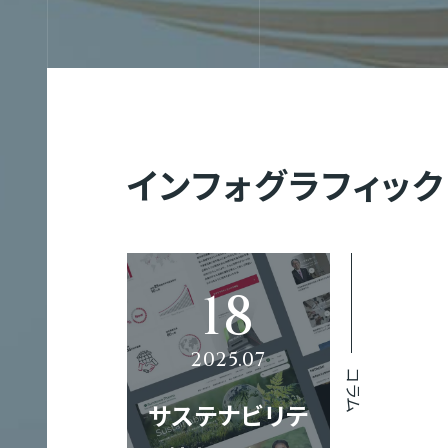
Web制作
コ
Web制作実績
会社概要
募集要項
ー
ポ
インフォグラフィック
レ
Webマーケティング
グラフィック制作実績
企業理念
代表メッセージ
ー
TH
ト
サ
イ
ブランディング
映像制作実績
代表メッセージ
社員を知る！
ト
制
コラム
作
サステナビリテ
グラフィック制作
クロスメディア制作実績
地図／アクセス
オフィスを知る