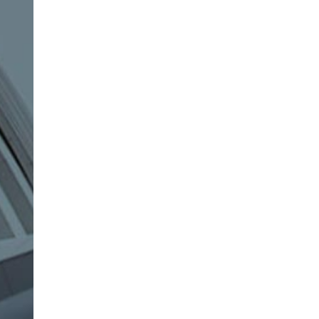
大
学
L
サ
イ
ト
制
作
サ
ス
テ
ナ