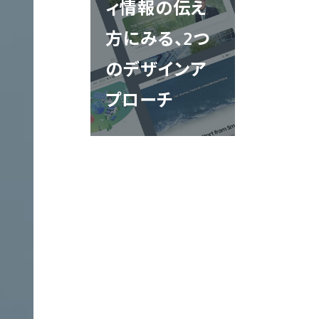
ィ情報の伝え
方にみる、2つ
サ
のデザインア
映像制作
エントリー
ー
ビ
プローチ
ス
サ
クロスメディア制作
イ
ト
制
作
コンテンツ制作
大
翻訳