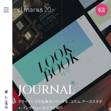
STRENGTH
選ばれる理由
SERVICE
サービス
WORK
JOURNAL
実績
選ばれる理由
ABOUT
クライマークス社員のノウハウを、コラム、ケーススタデ
企業情報
ィ、インタビューなどでご紹介