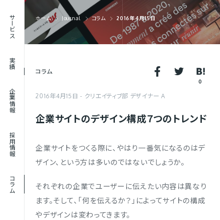
RECRUIT
サービス
ホーム
Journal
コラム
2016年4月15日
採用情報
JOURNAL
実績
コラム
コラム
0
企業情報
2016年4月15日
クリエイティブ部 デザイナー A
企業サイトのデザイン構成７つのトレンド
採用情報
企業サイトをつくる際に、やはり一番気になるのはデ
ザイン、という方は多いのではないでしょうか。
コラム
それぞれの企業でユーザーに伝えたい内容は異なり
ます。そして、「何を伝えるか？」によってサイトの構成
やデザインは変わってきます。