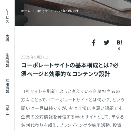
RECRUIT
サービス
ホーム
Insight
2025年5月27日
採用情報
JOURNAL
実績
コラム
0
企業情報
2025年5月27日
コーポレートサイトの基本構成とは？必
須ページと効果的なコンテンツ設計
採用情報
自社サイトを刷新しようと考えている企業担当者の
方々にとって、「コーポレートサイトとは何か？」という
コラム
問いは一見単純ですが、実は非常に奥深い課題です。
企業の公式情報を発信するWebサイトとして、単なる
名刺代わりを超え、ブランディングや採用活動、投資