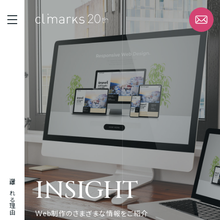
STRENGTH
選ばれる理由
SERVICE
サービス
WORK
実績
INSIGHT
選ばれる理由
ABOUT
企業情報
Web制作のさまざまな情報をご紹介