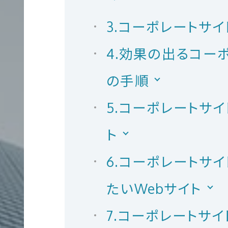
3.コーポレートサ
コンテンツ制作
4.効果の出るコー
大
規
の手順
模
5.コーポレートサ
サ
ト
イ
翻訳
ト
6.コーポレートサ
K
制
たいWebサイト
作
7.コーポレートサ