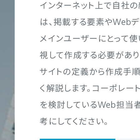
インターネット上で自社の
ポ
は、掲載する要素やWeb
レ
ー
メインユーザーにとって使
Webマーケティング
グラフィック制作実績
企業理念
代表メッセージ
ト
NGTH
視して作成する必要があり
サ
サイトの定義から作成手
イ
ト
く解説します。コーポレー
ブランディング
映像制作実績
代表メッセージ
社員を知る！
制
を検討しているWeb担当
作
考にしてください。