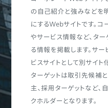
T
の自己紹介と強みなどを
にするWebサイトです。
採
用
やサービス情報など、ター
サ
る情報を掲載します。サー
イ
ビスサイトとして別サイト
ト
制
ターゲットは取引先候補
作
主、採用ターゲットなど、
クホルダーとなります。