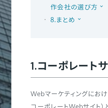
作会社の選び方
8.まとめ
多
言
語
サ
1.コーポレート
イ
ト
制
作
Webマーケティングにお
コーポレートWebサイト）