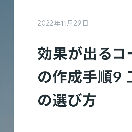
2022年11月29日
効果が出るコ
の作成手順9
の選び方
Web制作
コ
Web制作実績
会社概要
募集要項
ー