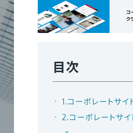
グラフィック制作
クロスメディア制作実績
地図／アクセス
オフィスを知る
コ
ク
サ
ー
ビ
ス
映像制作
エントリー
目次
サ
ICE
イ
ト
1.コーポレートサ
制
クロスメディア制作
作
2.コーポレートサ