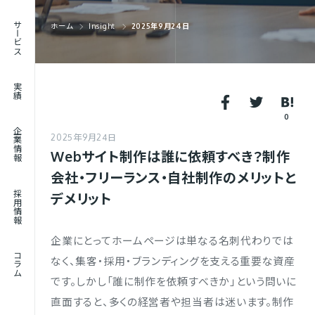
RECRUIT
サービス
ホーム
Insight
2025年9月24日
採用情報
JOURNAL
実績
コラム
0
企業情報
2025年9月24日
Webサイト制作は誰に依頼すべき？制作
会社・フリーランス・自社制作のメリットと
採用情報
デメリット
企業にとってホームページは単なる名刺代わりでは
コラム
なく、集客・採用・ブランディングを支える重要な資産
です。しかし「誰に制作を依頼すべきか」という問いに
直面すると、多くの経営者や担当者は迷います。制作