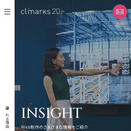
STRENGTH
選ばれる理由
SERVICE
サービス
WORK
実績
INSIGHT
選ばれる理由
ABOUT
企業情報
Web制作のさまざまな情報をご紹介