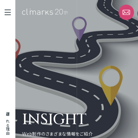
STRENGTH
選ばれる理由
SERVICE
サービス
WORK
実績
INSIGHT
選ばれる理由
ABOUT
企業情報
Web制作のさまざまな情報をご紹介