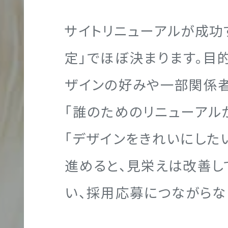
T
サイトリニューアルが成功
採
定」でほぼ決まります。目
用
ザインの好みや一部関係
サ
「誰のためのリニューアル
イ
ト
「デザインをきれいにした
制
進めると、見栄えは改善
作
い、採用応募につながらな