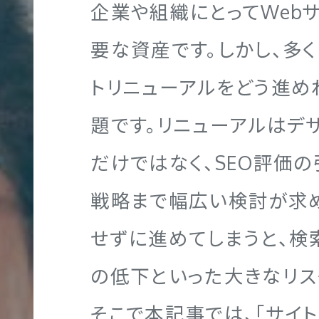
企業や組織にとってWeb
ポ
要な資産です。しかし、多
レ
ー
トリニューアルをどう進め
Webマーケティング
グラフィック制作実績
企業理念
代表メッセージ
ト
NGTH
題です。リニューアルはデ
サ
だけではなく、SEO評価
イ
ト
戦略まで幅広い検討が求
ブランディング
映像制作実績
代表メッセージ
社員を知る！
制
せずに進めてしまうと、検
作
の低下といった大きなリス
そこで本記事では、「サイ