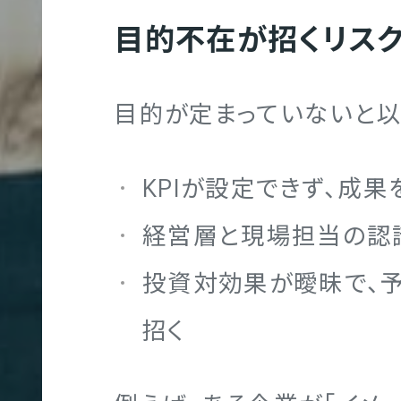
目的不在が招くリス
大
UIT
学
目的が定まっていないと以
サ
イ
KPIが設定できず、成
ト
制
経営層と現場担当の認
作
投資対効果が曖昧で、
招く