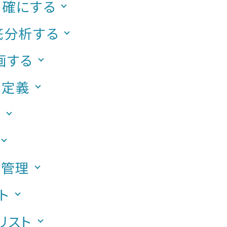
明確にする
底分析する
画する
再定義
新
ト管理
ト
リスト