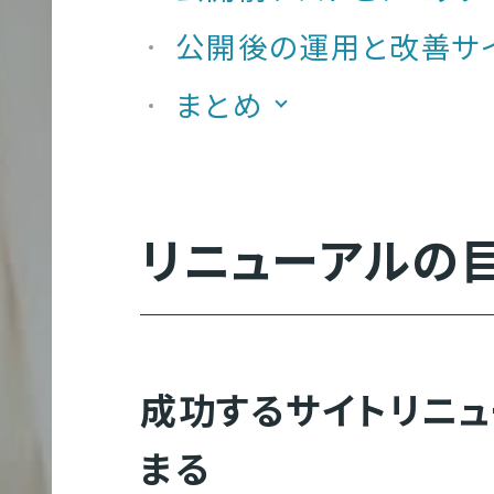
公開後の運用と改善サ
まとめ
多
言
語
リニューアルの
サ
イ
ト
制
成功するサイトリニ
作
まる