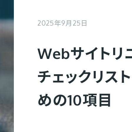
2025年9月25日
Webサイトリ
チェックリスト
めの10項目
Web制作
コ
Web制作実績
会社概要
募集要項
ー