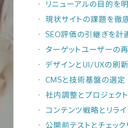
リニューアルの目的を
現状サイトの課題を徹
コンテンツ制作
大
SEO評価の引継ぎを計
規
ターゲットユーザーの
模
デザインとUI/UXの刷
サ
イ
翻訳
CMSと技術基盤の選定
ト
社内調整とプロジェク
K
制
作
コンテンツ戦略とリライ
公開前テストとチェック