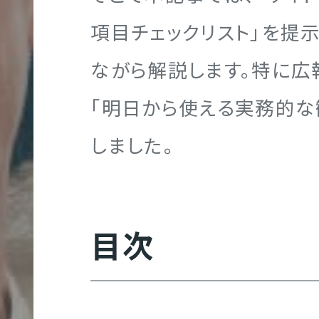
グラフィック制作
クロスメディア制作実績
地図／アクセス
オフィスを知る
項目チェックリスト」を提
サ
ながら解説します。特に広
ー
ビ
「明日から使える実務的な
ス
映像制作
エントリー
しました。
サ
ICE
イ
ト
目次
制
クロスメディア制作
作