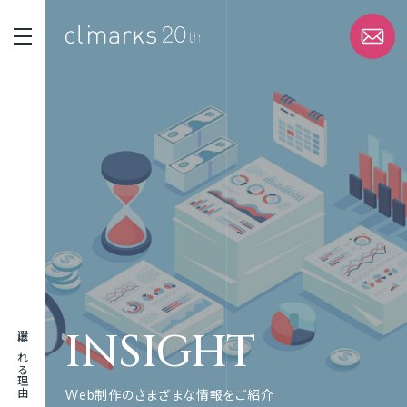
STRENGTH
選ばれる理由
SERVICE
サービス
WORK
実績
INSIGHT
選ばれる理由
ABOUT
企業情報
Web制作のさまざまな情報をご紹介