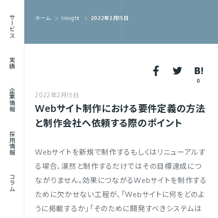
RECRUIT
サービス
ホーム
Insight
2022年2月15日
採用情報
JOURNAL
実績
コラム
0
企業情報
2022年2月15日
Webサイト制作における要件定義の方法
と制作会社へ依頼する際のポイント
採用情報
Webサイトを新規で制作するもしくはリニューアルす
る場合、漠然と制作するだけではその目標達成につ
コラム
ながりません。効果につながるWebサイトを制作する
ために欠かせない工程が、「Webサイトに何をどのよ
うに掲載するか」「そのために開発すべきシステムは