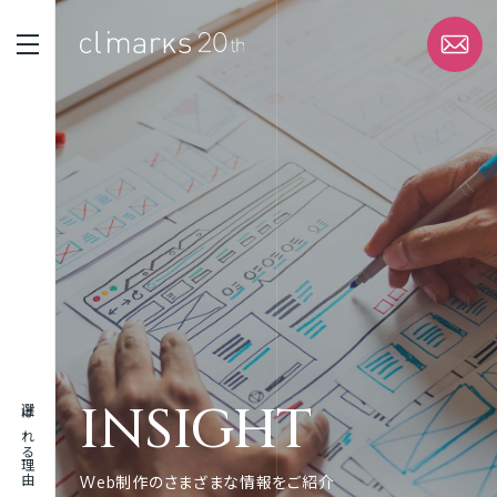
STRENGTH
選ばれる理由
SERVICE
サービス
WORK
実績
INSIGHT
選ばれる理由
ABOUT
企業情報
Web制作のさまざまな情報をご紹介