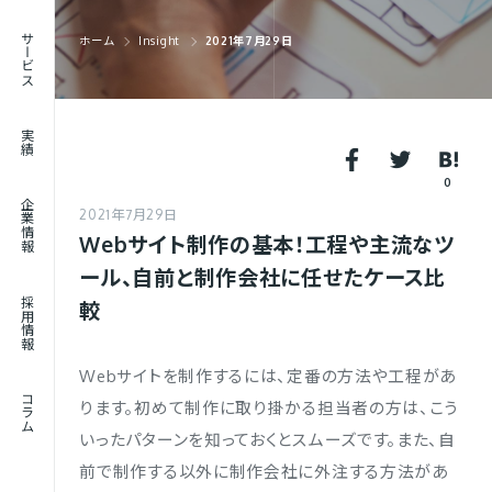
RECRUIT
サービス
ホーム
Insight
2021年7月29日
採用情報
JOURNAL
実績
コラム
0
企業情報
2021年7月29日
Webサイト制作の基本！工程や主流なツ
ール、自前と制作会社に任せたケース比
採用情報
較
Webサイトを制作するには、定番の方法や工程があ
コラム
ります。初めて制作に取り掛かる担当者の方は、こう
いったパターンを知っておくとスムーズです。また、自
前で制作する以外に制作会社に外注する方法があ