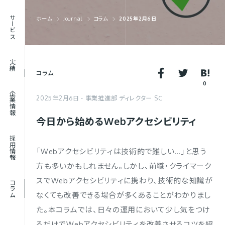
RECRUIT
サービス
ホーム
Journal
コラム
2025年2月6日
採用情報
JOURNAL
実績
コラム
コラム
0
企業情報
2025年2月6日
事業推進部 ディレクター SC
今日から始めるWebアクセシビリティ
採用情報
「Webアクセシビリティは技術的で難しい…」と思う
方も多いかもしれません。しかし、前職・クライマーク
スでWebアクセシビリティに携わり、技術的な知識が
コラム
なくても改善できる場合が多くあることがわかりまし
た。本コラムでは、日々の運用において少し気をつけ
るだけでWebアクセシビリティを改善させるコツを紹