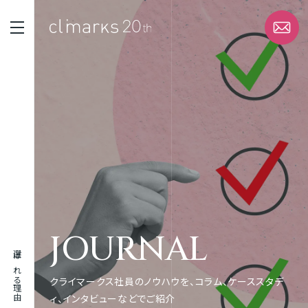
STRENGTH
選ばれる理由
SERVICE
サービス
WORK
JOURNAL
実績
選ばれる理由
ABOUT
クライマークス社員のノウハウを、コラム、ケーススタデ
企業情報
ィ、インタビューなどでご紹介