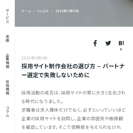
RECRUIT
サービス
ホーム
Insight
2025年11月11日
採用情報
JOURNAL
実績
コラム
0
企業情報
2025年11月11日
採用サイト制作会社の選び方 – パートナ
ー選定で失敗しないために
採用情報
採用活動の成否は、採用サイトの質に大きく左右され
る時代になりました。
コラム
求職者は求人媒体だけでなく、必ずといっていいほど
企業の採用サイトを訪問し、企業の雰囲気や価値観
を確認しています。そこで信頼感を与えられなけれ