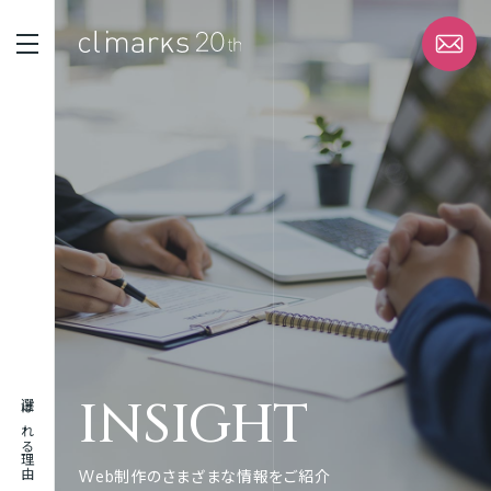
STRENGTH
選ばれる理由
SERVICE
サービス
WORK
実績
INSIGHT
選ばれる理由
ABOUT
企業情報
Web制作のさまざまな情報をご紹介