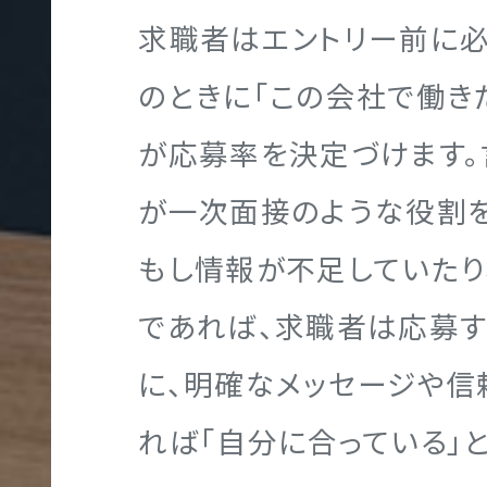
求職者はエントリー前に必
大
UIT
のときに「この会社で働き
学
が応募率を決定づけます。
サ
イ
が一次面接のような役割を
ト
もし情報が不足していたり
制
作
であれば、求職者は応募す
に、明確なメッセージや信
れば「自分に合っている」