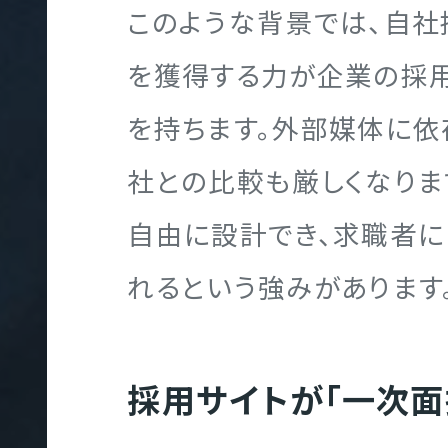
T
このような背景では、自社
を獲得する力が企業の採
採
を持ちます。外部媒体に依
用
社との比較も厳しくなりま
サ
イ
自由に設計でき、求職者
ト
れるという強みがあります
制
作
採用サイトが「一次面