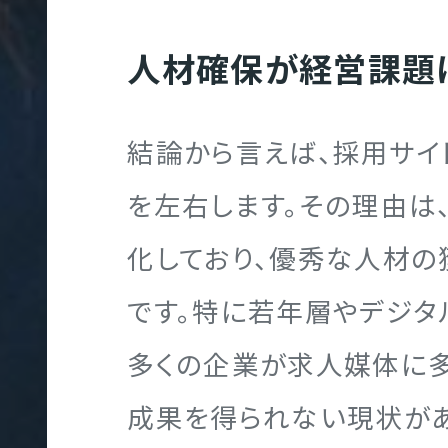
人材確保が経営課題
多
言
結論から言えば、採用サ
語
を左右します。その理由は
サ
化しており、優秀な人材の
イ
ト
です。特に若年層やデジタ
制
多くの企業が求人媒体に
作
成果を得られない現状があ