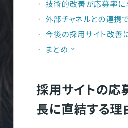
技術的改善が応募率に
外部チャネルとの連携
コンテンツ制作
大
今後の採用サイト改善
規
まとめ
模
サ
イ
翻訳
採用サイトの応
ト
K
制
長に直結する理
作