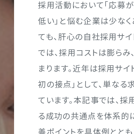
採用活動において「応募が
ポ
低い」と悩む企業は少なく
レ
ー
ても、肝心の自社採用サ
Webマーケティング
グラフィック制作実績
企業理念
代表メッセージ
ト
NGTH
では、採用コストは膨らみ
サ
まります。近年は採用サイ
イ
ト
初の接点」として、単なる
ブランディング
映像制作実績
代表メッセージ
社員を知る！
制
ています。本記事では、採
作
る成功の共通点を体系的に
善ポイントを具体例ととも