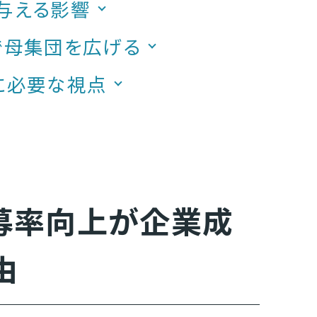
与える影響
で母集団を広げる
に必要な視点
募率向上が企業成
由