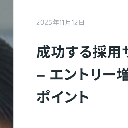
2025年11月12日
成功する採用
– エントリー
ポイント
Web制作
コ
Web制作実績
会社概要
募集要項
ー