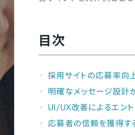
グラフィック制作
クロスメディア制作実績
地図／アクセス
オフィスを知る
サ
ー
目次
ビ
ス
映像制作
エントリー
サ
採用サイトの応募率向
ICE
イ
明確なメッセージ設計
ト
制
UI/UX改善によるエ
クロスメディア制作
作
応募者の信頼を獲得す