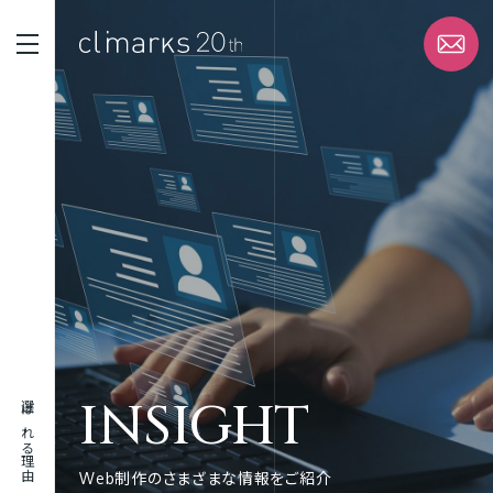
STRENGTH
選ばれる理由
SERVICE
サービス
WORK
実績
INSIGHT
選ばれる理由
ABOUT
企業情報
Web制作のさまざまな情報をご紹介