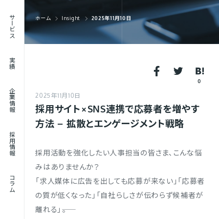
RECRUIT
サービス
ホーム
Insight
2025年11月10日
採用情報
JOURNAL
実績
コラム
0
企業情報
2025年11月10日
採用サイト×SNS連携で応募者を増やす
方法 – 拡散とエンゲージメント戦略
採用情報
採用活動を強化したい人事担当の皆さま、こんな悩
みはありませんか？
コラム
「求人媒体に広告を出しても応募が来ない」「応募者
の質が低くなった」「自社らしさが伝わらず候補者が
離れる」――。