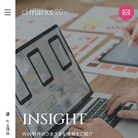
STRENGTH
選ばれる理由
SERVICE
サービス
WORK
実績
INSIGHT
選ばれる理由
ABOUT
企業情報
Web制作のさまざまな情報をご紹介