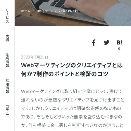
RECRUIT
サービス
ホーム
Insight
2023年3月25日
採用情報
JOURNAL
実績
コラム
0
企業情報
2023年3月25日
Webマーケティングのクリエイティブとは
何か？制作のポイントと検証のコツ
採用情報
Webマーケティングに取り組む企業にとって、避けて
通れないのが最適なクリエイティブを見つけ出すこと
コラム
です。しかしクリエイティブは明確な正解のないもの
であり、そもそもどういった要素を盛り込むべきなの
か、何を根拠に良し悪しを判断すべきなのか迷うこと