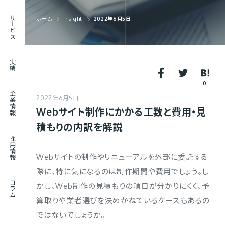
RECRUIT
サービス
ホーム
Insight
2022年6月5日
採用情報
JOURNAL
実績
コラム
0
企業情報
2022年6月5日
Webサイト制作にかかる工数と費用・見
積もりの内訳を解説
採用情報
Webサイトの制作やリニューアルを外部に委託する
際に、特に気になるのは制作期間や費用でしょう。し
コラム
かし、Web制作の見積もりの項目が分かりにくく、予
算取りや業者選びを決めかねているケースもあるの
ではないでしょうか。