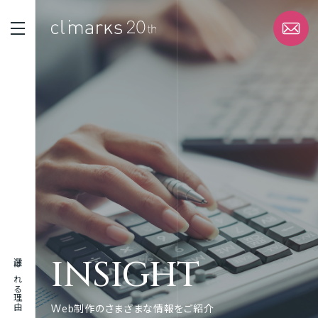
STRENGTH
選ばれる理由
SERVICE
サービス
WORK
実績
INSIGHT
選ばれる理由
ABOUT
企業情報
Web制作のさまざまな情報をご紹介