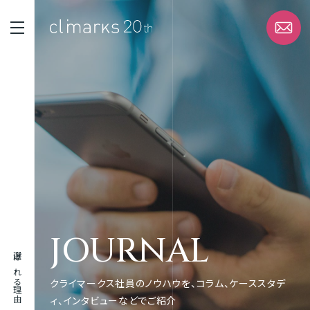
STRENGTH
選ばれる理由
SERVICE
サービス
WORK
JOURNAL
実績
選ばれる理由
ABOUT
クライマークス社員のノウハウを、コラム、ケーススタデ
企業情報
ィ、インタビューなどでご紹介