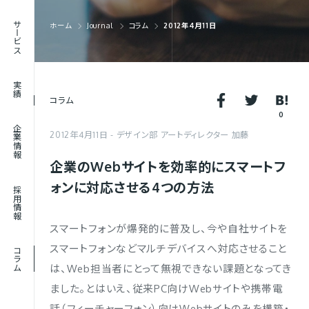
RECRUIT
サービス
ホーム
Journal
コラム
2012年4月11日
採用情報
JOURNAL
実績
コラム
コラム
0
企業情報
2012年4月11日
デザイン部 アートディレクター 加藤
企業のWebサイトを効率的にスマートフ
ォンに対応させる4つの方法
採用情報
スマートフォンが爆発的に普及し、今や自社サイトを
スマートフォンなどマルチデバイスへ対応させること
コラム
は、Web担当者にとって無視できない課題となってき
ました。とはいえ、従来PC向けWebサイトや携帯電
話（フィーチャーフォン）向けWebサイトのみを構築・