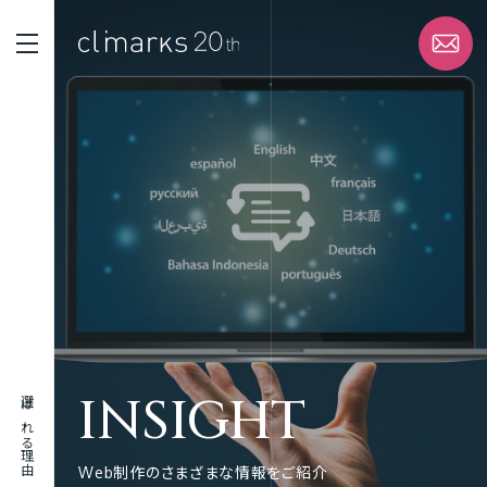
STRENGTH
選ばれる理由
SERVICE
サービス
WORK
実績
INSIGHT
選ばれる理由
ABOUT
企業情報
Web制作のさまざまな情報をご紹介