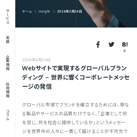
RECRUIT
サービス
ホーム
Insight
2026年2月26日
採用情報
JOURNAL
実績
コラム
0
企業情報
2026年2月26日
Webサイトで実現するグローバルブラン
ディング – 世界に響くコーポレートメッセ
採用情報
ージの発信
グローバル市場でブランドを確立するためには、単な
コラム
る製品やサービスの品質だけでなく、「企業として何
を信じ、何を社会に提供しているか」というメッセー
ジを世界中の人々に一貫して届けることが不可欠で