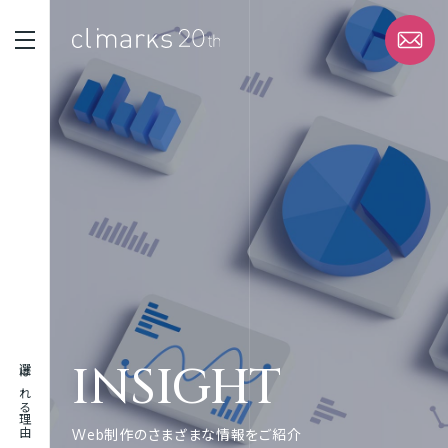
STRENGTH
選ばれる理由
SERVICE
サービス
WORK
実績
INSIGHT
選ばれる理由
ABOUT
企業情報
Web制作のさまざまな情報をご紹介