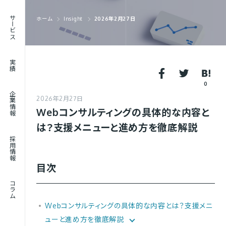
RECRUIT
サービス
ホーム
Insight
2026年2月27日
採用情報
JOURNAL
実績
コラム
0
企業情報
2026年2月27日
Webコンサルティングの具体的な内容と
は？支援メニューと進め方を徹底解説
採用情報
目次
コラム
Webコンサルティングの具体的な内容とは？支援メニ
ューと進め方を徹底解説