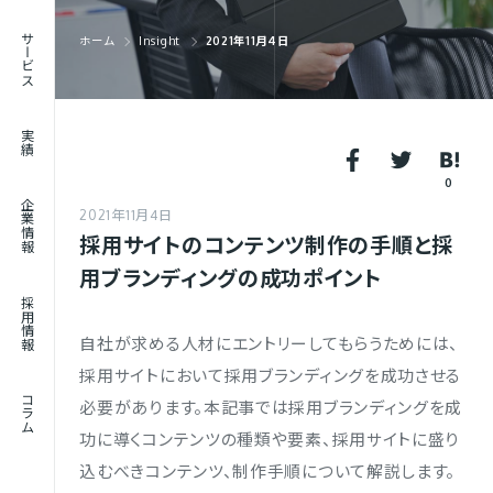
RECRUIT
サービス
ホーム
Insight
2021年11月4日
採用情報
JOURNAL
実績
コラム
0
企業情報
2021年11月4日
採用サイトのコンテンツ制作の手順と採
用ブランディングの成功ポイント
採用情報
自社が求める人材にエントリーしてもらうためには、
採用サイトにおいて採用ブランディングを成功させる
コラム
必要があります。本記事では採用ブランディングを成
功に導くコンテンツの種類や要素、採用サイトに盛り
込むべきコンテンツ、制作手順について解説します。