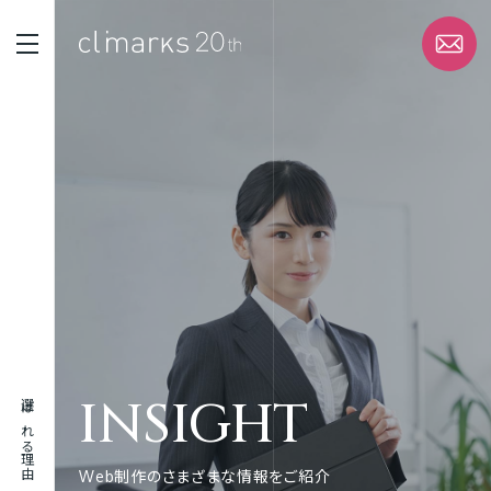
STRENGTH
選ばれる理由
SERVICE
サービス
WORK
実績
INSIGHT
選ばれる理由
ABOUT
企業情報
Web制作のさまざまな情報をご紹介