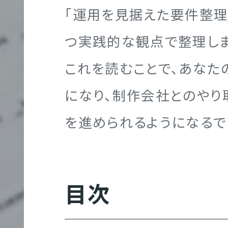
「運用を見据えた要件整理
つ実践的な観点で整理しま
コンテンツ制作
大
これを読むことで、あなた
規
になり、制作会社とのやり
模
サ
を進められるようになるで
イ
翻訳
ト
K
制
目次
作