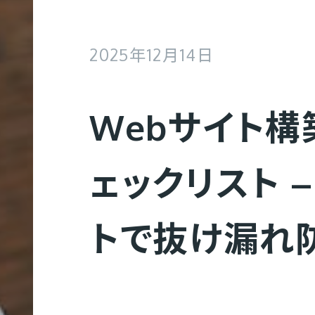
2025年12月14日
Webサイト
ェックリスト 
トで抜け漏れ
Web制作
コ
Web制作実績
会社概要
募集要項
ー