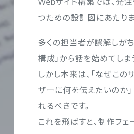
Webサイト構築では、発
つための設計図にあたりま
大
UIT
学
多くの担当者が誤解しがち
サ
イ
構成」から話を始めてしま
ト
しかし本来は、「なぜこの
制
作
ザーに何を伝えたいのか
れるべきです。
これを飛ばすと、制作フェ