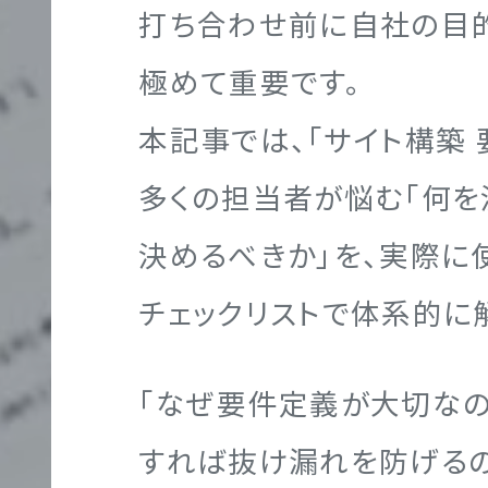
打ち合わせ前に自社の目
グラフィック制作
クロスメディア制作実績
地図／アクセス
オフィスを知る
サ
極めて重要です。
ー
本記事では、「サイト構築
ビ
多くの担当者が悩む「何を
ス
映像制作
エントリー
サ
決めるべきか」を、実際に
ICE
イ
チェックリストで体系的に
ト
制
「なぜ要件定義が大切なの
クロスメディア制作
作
すれば抜け漏れを防げるの