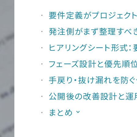
要件定義がプロジェク
発注側がまず整理すべ
多
言
ヒアリングシート形式：
語
フェーズ設計と優先順
サ
手戻り・抜け漏れを防ぐ
イ
ト
公開後の改善設計と運
制
まとめ
作