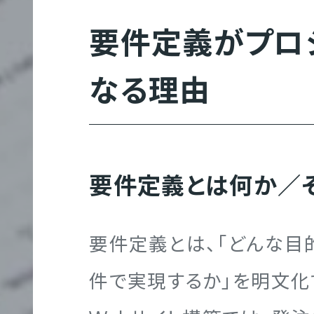
T
要件定義がプロ
採
なる理由
用
サ
イ
要件定義とは何か／
ト
制
作
要件定義とは、「どんな目
件で実現するか」を明文化