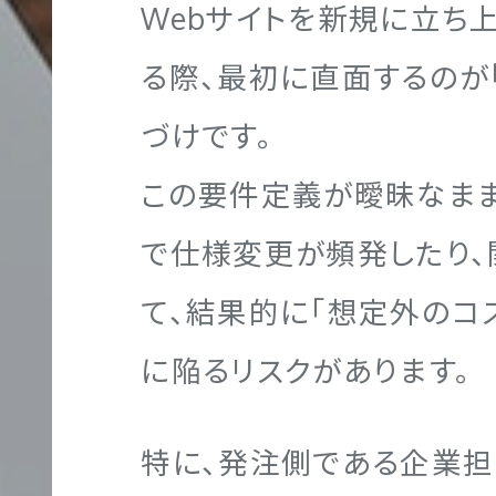
Webサイトを新規に立ち
ポ
る際、最初に直面するのが
レ
ー
づけです。
Webマーケティング
グラフィック制作実績
企業理念
代表メッセージ
ト
NGTH
この要件定義が曖昧なまま
サ
で仕様変更が頻発したり、
イ
ト
て、結果的に「想定外のコ
ブランディング
映像制作実績
代表メッセージ
社員を知る！
制
に陥るリスクがあります。
作
特に、発注側である企業担