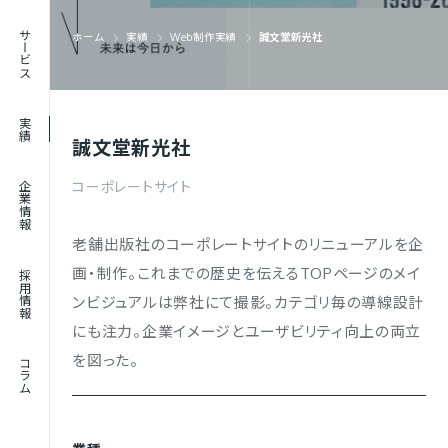
RECRUIT
サービス
ホーム
実績
Web制作実績
誠文堂新光社
採用情報
JOURNAL
実績
コラム
誠文堂新光社
コーポレートサイト
企業情報
老舗出版社のコーポレートサイトのリニューアルを企
画・制作。これまでの歴史を伝えるTOPページのメイ
採用情報
ンビジュアルは弊社にて撮影。カテゴリ毎の導線設計
にも注力。企業イメージとユーザビリティ向上の両立
を図った。
コラム