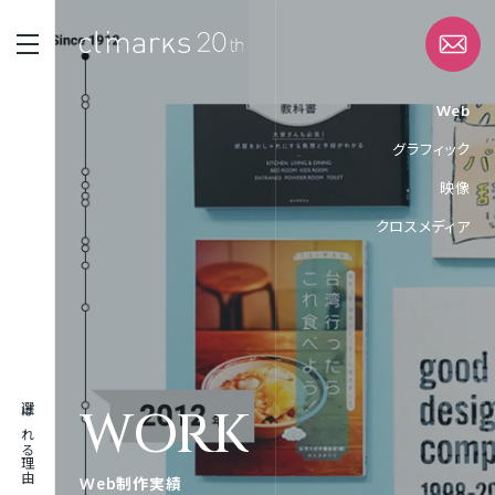
Web
グラフィック
STRENGTH
映像
選ばれる理由
クロスメディア
SERVICE
サービス
WORK
実績
WORK
選ばれる理由
ABOUT
企業情報
Web制作実績