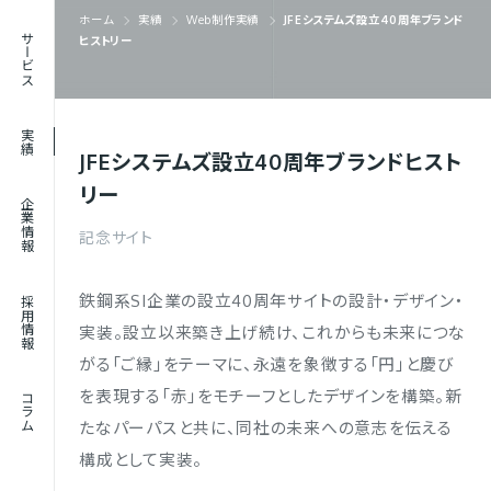
ホーム
実績
Web制作実績
JFEシステムズ設立40周年ブランド
RECRUIT
サービス
ヒストリー
採用情報
JOURNAL
実績
コラム
JFEシステムズ設立40周年ブランドヒスト
リー
企業情報
記念サイト
鉄鋼系SI企業の設立40周年サイトの設計・デザイン・
採用情報
実装。設立以来築き上げ続け、これからも未来につな
がる「ご縁」をテーマに、永遠を象徴する「円」と慶び
を表現する「赤」をモチーフとしたデザインを構築。新
コラム
たなパーパスと共に、同社の未来への意志を伝える
構成として実装。