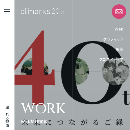
Web
グラフィック
STRENGTH
映像
選ばれる理由
クロスメディア
SERVICE
サービス
WORK
実績
WORK
選ばれる理由
ABOUT
Web制作実績
企業情報