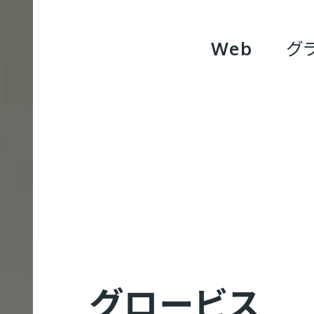
Web
グ
Web制作
コ
Web制作実績
会社概要
募集要項
グロービス
ー