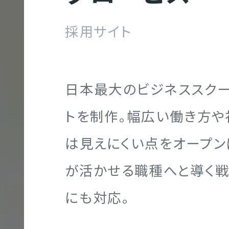
ポ
採用サイト
レ
ー
Webマーケティング
グラフィック制作実績
企業理念
代表メッセージ
ト
NGTH
日本最大のビジネススク
サ
トを制作。幅広い働き方や
イ
ト
は見えにくい点をオープン
ブランディング
映像制作実績
代表メッセージ
社員を知る！
制
が活かせる職種へと導く
作
にも対応。