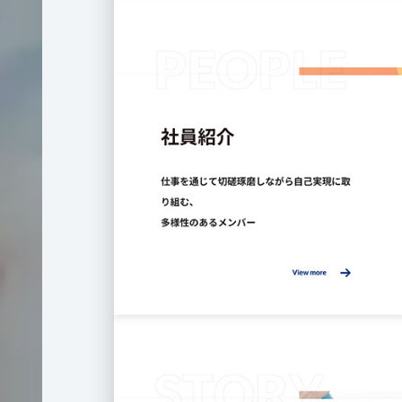
大
UIT
学
サ
イ
ト
制
作