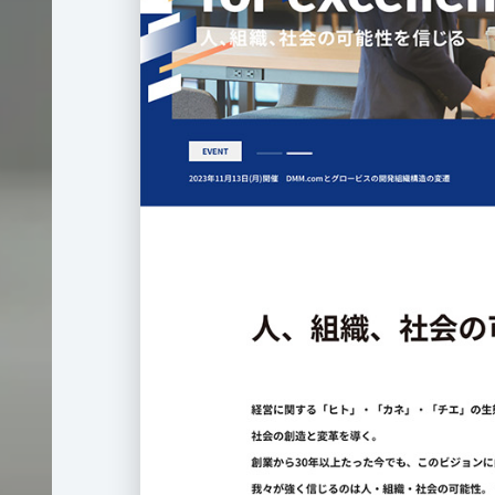
コンテンツ制作
大
規
模
サ
イ
翻訳
ト
K
制
作