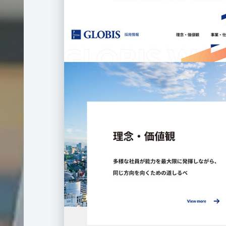
多
言
語
サ
イ
ト
制
作