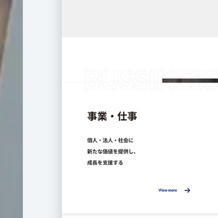
T
採
用
サ
イ
ト
制
作