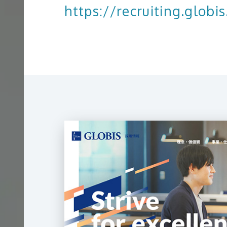
https://recruiting.globis
グラフィック制作
クロスメディア制作実績
地図／アクセス
オフィスを知る
サ
ー
ビ
ス
映像制作
エントリー
サ
ICE
イ
ト
制
クロスメディア制作
作