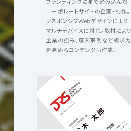
ブランディングにまで踏み込んだ
コーポレートサイトの企画・制作。
レスポンシブWebデザインにより
多
マルチデバイスに対応。取材によ
言
企業の強み、導入事例など訴求
語
を高めるコンテンツも作成。
サ
イ
ト
制
作