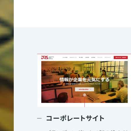
制
作
コンテンツ制作
大
規
翻訳
模
サ
イ
ト
制
コーポレートサイト
作