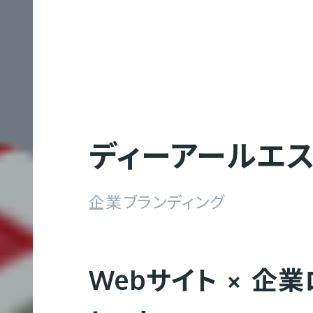
Web制作
コ
Web制作実績
会社概要
募集要項
ディーアールエ
ー
ポ
企業ブランディング
レ
Webマーケティング
グラフィック制作実績
企業理念
代表メッセージ
ー
GTH
ト
Webサイト × 企業
サ
イ