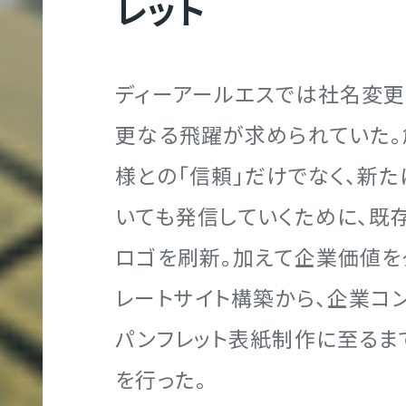
レット
ブランディング
映像制作実績
代表メッセージ
社員を知る！
ト
制
作
ディーアールエスでは社名変更
グラフィック制作
クロスメディア制作実績
地図／アクセス
オフィスを知る
更なる飛躍が求められていた。
様との「信頼」だけでなく、新た
サ
いても発信していくために、既
ー
映像制作
エントリー
ビ
ロゴを刷新。加えて企業価値を
E
ス
レートサイト構築から、企業コ
サ
パンフレット表紙制作に至るま
イ
クロスメディア制作
を行った。
ト