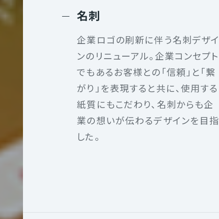
採
名刺
用
サ
企業ロゴの刷新に伴う名刺デザ
イ
ンのリニューアル。企業コンセプ
IT
でもあるお客様との「信頼」と「繋
ト
がり」を表現すると共に、使用する
制
紙質にもこだわり、名刺からも企
作
業の想いが伝わるデザインを目
した。
大
学
サ