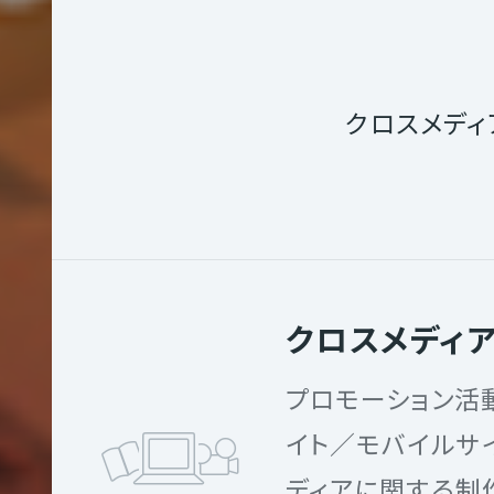
イ
ト
制
AL
作
クロスメデ
サ
ス
クロスメディ
テ
ナ
プロモーション活
ビ
イト／モバイルサ
リ
テ
ディアに関する制