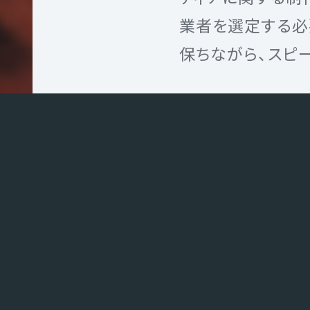
ィ
業者を選定する必
サ
保ちながら、スピ
イ
ト
制
作
モ
バ
イ
ル