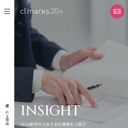
STRENGTH
選ばれる理由
SERVICE
サービス
WORK
実績
INSIGHT
選ばれる理由
ABOUT
企業情報
Web制作のさまざまな情報をご紹介