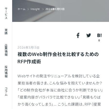
RECRUIT
サービス
ホーム
Insight
2026年3月13日
採用情報
JOURNAL
実績
コラム
0
企業情報
2026年3月13日
複数のWeb制作会社を比較するための
RFP作成術
採用情報
Webサイトの発注やリニューアルを検討している企
業担当者の皆さま、こんな悩みを抱えていませんか？
コラム
「どの制作会社が本当に自社に合うか判断できない」
「提案内容がバラバラで比較できない」「見積もりば
かり高くなってしまう」… こうした課題は、RFP（提案